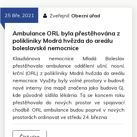
25 Bře, 2021
Zveřejnil:
Obecní úřad
Ambulance ORL byla přestěhována z
polikliniky Modrá hvězda do areálu
boleslavské nemocnice
Klaudiánova nemocnice Mladá Boleslav
přestěhovala ambulance oddělení ušní, nosní,
krční (ORL) z polikliniky Modrá hvězda do areálu
nemocnice. Využity byly volné prostory v budově
nové interny (na mapě značena jako budova G),
kde původně sídlila lékárna. Ta se koncem roku
přestěhovala do nových prostor ve spojovací
chodbě. ORL ambulance budou poprvé v nových
prostorách ordinovat ve středu 24. března.
Číst více