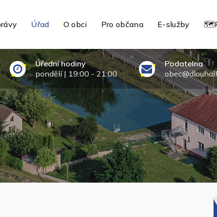
rávy
Úřad
O obci
Pro občana
E-služby
🗺️
Úřední hodiny
Podatelna
pondělí | 19:00 - 21:00
obec@dlouhalh