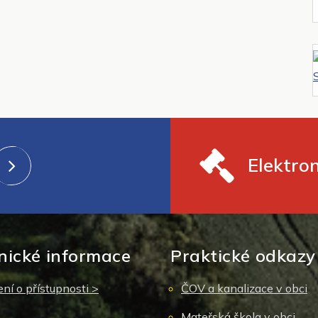
Elektro
nické informace
Praktické odkazy
ní o přístupnosti >
ČOV a kanalizace v obci
Mateřská škola v obci