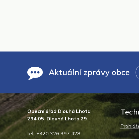
Aktuální zprávy obce
Tech
Obecní úřad Dlouhá Lhota
294 05 Dlouhá Lhota 29
Prohláše
tel.: +420 326 397 428