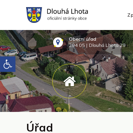
Skip
to
Zp
content
oficiální webové stránky
Obecní úřad
294 05 | Dlouhá Lhota 29
Open toolbar
Úřad