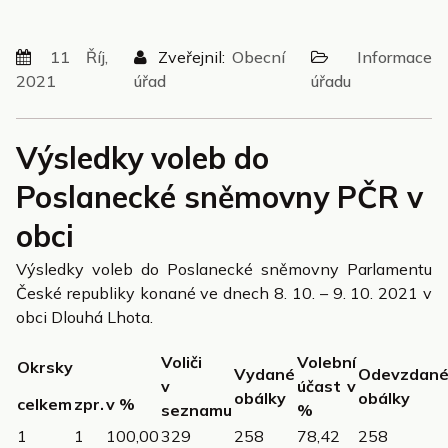
11 Říj,
Zveřejnil:
Obecní
Informace
2021
úřad
úřadu
Výsledky voleb do
Poslanecké sněmovny PČR v
obci
Výsledky voleb do Poslanecké sněmovny Parlamentu
České republiky konané ve dnech 8. 10. – 9. 10. 2021 v
obci Dlouhá Lhota.
Voliči
Volební
Okrsky
Vydané
Odevzdan
v
účast v
obálky
obálky
celkem
zpr.
v %
seznamu
%
1
1
100,00
329
258
78,42
258