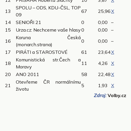
12
PŘÍSAHA Roberta Šlachty
10
3,87
X
SPOLU – ODS, KDU-ČSL, TOP
13
67
25,96
X
09
14
SENIOŘI 21
0
0,00
–
15
Urza.cz: Nechceme vaše hlasy
0
0,00
–
Koruna Česká
16
0
0,00
–
(monarch.strana)
17
PIRÁTI a STAROSTOVÉ
61
23,64
X
Komunistická str.Čech a
18
11
4,26
X
Moravy
20
ANO 2011
58
22,48
X
Otevřeme ČR normálnímu
21
5
1,93
X
životu
Zdroj:
Volby.cz