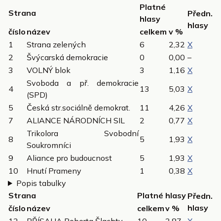
Platné
Strana
Předn.
hlasy
hlasy
číslo
název
celkem
v %
1
Strana zelených
6
2,32
X
2
Švýcarská demokracie
0
0,00
–
3
VOLNÝ blok
3
1,16
X
Svoboda a př. demokracie
4
13
5,03
X
(SPD)
5
Česká str.sociálně demokrat.
11
4,26
X
7
ALIANCE NÁRODNÍCH SIL
2
0,77
X
Trikolora Svobodní
8
5
1,93
X
Soukromníci
9
Aliance pro budoucnost
5
1,93
X
10
Hnutí Prameny
1
0,38
X
Popis tabulky
Strana
Platné hlasy
Předn.
hlasy
číslo
název
celkem
v %