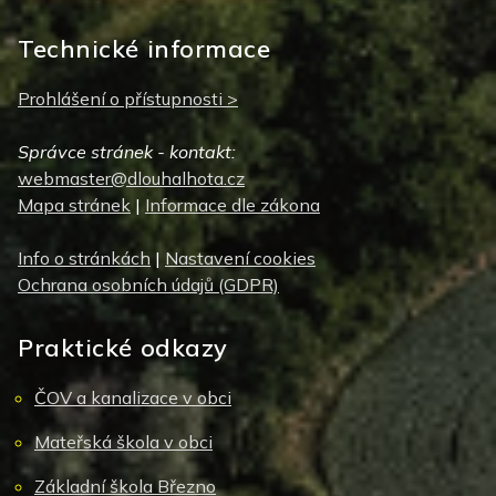
Technické informace
Prohlášení o přístupnosti >
Správce stránek - kontakt:
webmaster@dlouhalhota.cz
Mapa stránek
|
Informace dle zákona
Info o stránkách
|
Nastavení cookies
Ochrana osobních údajů (GDPR)
Praktické odkazy
ČOV a kanalizace v obci
Mateřská škola v obci
Základní škola Březno