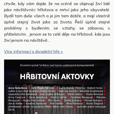
chvíle, kdy vám dojde, že na scéně se objevují živí lidé
jako návštěvníci hřbitova a mrtví jako jeho obyvatelé.
Bydlí tam duše všech a je jim tam dobře, a mají vlastně
úplně stejný život jako za života. Řeší úplně stejné
problémy s bydlením, se vztahy, se zábavou, s
přátelstvím… jenom se to celé děje na hřbitově, kde jsou
živí jenom na návštěvě…
Více informací o divadelní hře >