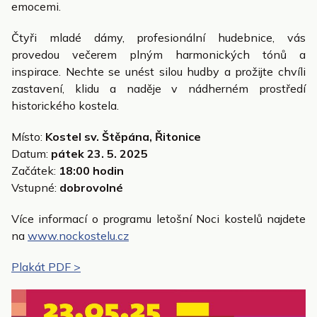
emocemi.
Čtyři mladé dámy, profesionální hudebnice, vás
provedou večerem plným harmonických tónů a
inspirace. Nechte se unést silou hudby a prožijte chvíli
zastavení, klidu a naděje v nádherném prostředí
historického kostela.
Místo:
Kostel sv. Štěpána, Řitonice
Datum:
pátek 23. 5. 2025
Začátek:
18:00 hodin
Vstupné:
dobrovolné
Více informací o programu letošní Noci kostelů najdete
na
www.nockostelu.cz
Plakát PDF >