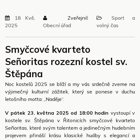
18 Kvě,
Zveřejnil:
Sport a
2025
Obecní úřad
volný čas
Smyčcové kvarteto
Señoritas rozezní kostel sv.
Štěpána
Noc kostelů 2025 se blíží a my vás srdečně zveme na
výjimečný kulturní zážitek, který se ponese v duchu
letošního motta: „Naděje“.
V pátek 23. května 2025 od 18:00 hodin
vystoupí v
kostele sv. Štěpána v Řitonicích smyčcové kvarteto
Señoritas, které svým talentem a jedinečným hudebním
projevem přináší krásu klasické hudby s elegancí a