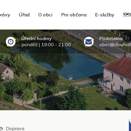
rávy
Úřad
O obci
Pro občana
E-služby
🗺️
Úřední hodiny
Podatelna
pondělí | 19:00 - 21:00
obec@dlouhalh
Doprava