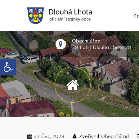
Skip
to
Zp
content
oficiální webové stránky
Obecní úřad
294 05 | Dlouhá Lhota 29
Open toolbar
22 Čvc, 2023
Zveřejnil:
Obecní úřad