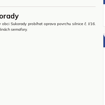
korady
 obci Sukorady probíhat oprava povrchu silnice č. I/16.
dinách semafory.