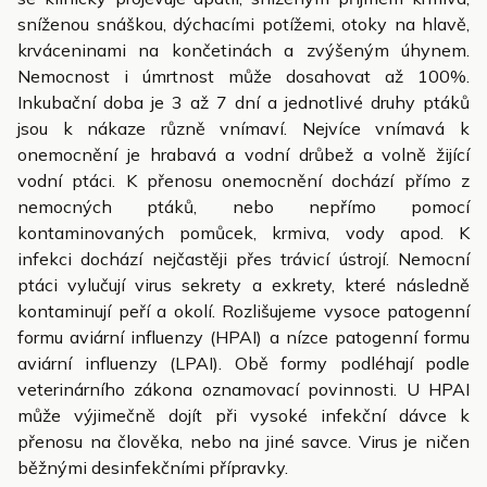
sníženou snáškou, dýchacími potížemi, otoky na hlavě,
krváceninami na končetinách a zvýšeným úhynem.
Nemocnost i úmrtnost může dosahovat až 100%.
Inkubační doba je 3 až 7 dní a jednotlivé druhy ptáků
jsou k nákaze různě vnímaví. Nejvíce vnímavá k
onemocnění je hrabavá a vodní drůbež a volně žijící
vodní ptáci. K přenosu onemocnění dochází přímo z
nemocných ptáků, nebo nepřímo pomocí
kontaminovaných pomůcek, krmiva, vody apod. K
infekci dochází nejčastěji přes trávicí ústrojí. Nemocní
ptáci vylučují virus sekrety a exkrety, které následně
kontaminují peří a okolí. Rozlišujeme vysoce patogenní
formu aviární influenzy (HPAI) a nízce patogenní formu
aviární influenzy (LPAI). Obě formy podléhají podle
veterinárního zákona oznamovací povinnosti. U HPAI
může výjimečně dojít při vysoké infekční dávce k
přenosu na člověka, nebo na jiné savce. Virus je ničen
běžnými desinfekčními přípravky.