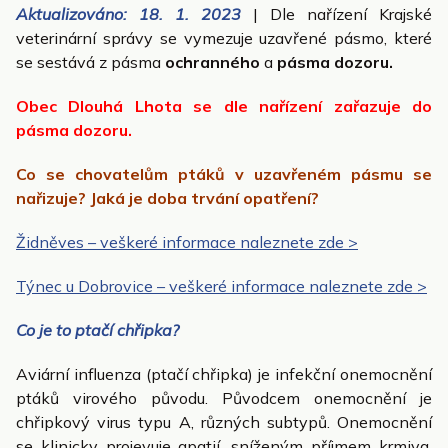
Aktualizováno: 18. 1. 2023
| Dle nařízení Krajské
veterinární správy se vymezuje uzavřené pásmo, které
se sestává z pásma
ochranného
a
pásma dozoru.
Obec Dlouhá Lhota se dle nařízení zařazuje do
pásma dozoru.
Co se chovatelům ptáků v uzavřeném pásmu se
nařizuje? Jaká je doba trvání opatření?
Židněves – veškeré informace naleznete zde >
Týnec u Dobrovice – veškeré informace naleznete zde >
Co je to ptačí chřipka?
Aviární influenza (ptačí chřipka) je infekční onemocnění
ptáků virového původu. Původcem onemocnění je
chřipkový virus typu A, různých subtypů. Onemocnění
se klinicky projevuje apatií, sníženým příjmem krmiva,