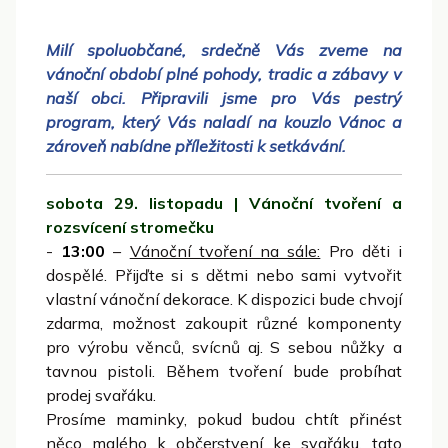
Milí spoluobčané, srdečně Vás zveme na
vánoční období plné pohody, tradic a zábavy v
naší obci. Připravili jsme pro Vás pestrý
program, který Vás naladí na kouzlo Vánoc a
zároveň nabídne příležitosti k setkávání.
sobota 29. listopadu | Vánoční tvoření a
rozsvícení stromečku
-
13:00
–
Vánoční tvoření na sále:
Pro děti i
dospělé. Přijďte si s dětmi nebo sami vytvořit
vlastní vánoční dekorace. K dispozici bude chvojí
zdarma, možnost zakoupit různé komponenty
pro výrobu věnců, svícnů aj. S sebou nůžky a
tavnou pistoli. Během tvoření bude probíhat
prodej svařáku.
Prosíme maminky, pokud budou chtít přinést
něco malého k občerstvení ke svařáku, tato