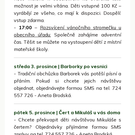
možnost je velmi vítána. Děti vstupné 100 Kč –
vyrábějí ze všeho, co mají k dispozici. Dospělí:
vstup zdarma.
-
17:00
–
Rozsvícení vánočního stromečku u
obecního úřadu:
Společně zahájíme adventní
čas. Těšit se můžete na vystoupení dětí z místní
mateřské školy.
středa 3. prosince | Barborky po vesnici
- Tradiční obchůzka Barborek vás potěší písní a
přáním. Pokud si chcete jejich návštěvu
objednat, objednávejte formou SMS na tel. 724
557 726 - Aneta Brodská.
pátek 5. prosince | Čert a Mikuláš u vás doma
- Chcete překvapit děti návštěvou Mikuláše s
čertem? Objednávky přijímáme formou SMS
zprávy na tel. 724 557 726 - Aneta Brodská.