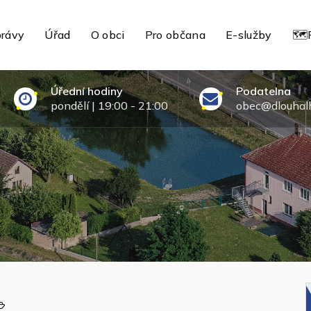
rávy
Úřad
O obci
Pro občana
E-služby
🗺️
Úřední hodiny
Podatelna
pondělí | 19:00 - 21:00
obec@dlouhalh