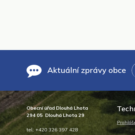
Aktuální zprávy obce
Tech
Obecní úřad Dlouhá Lhota
294 05 Dlouhá Lhota 29
Prohláše
tel.: +420 326 397 428