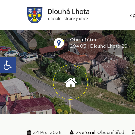
Skip
to
Zp
content
oficiální webové stránky
Obecní úřad
294 05 | Dlouhá Lhota 29
Open toolbar
24 Pro, 2025
Zveřejnil:
Obecní úřad