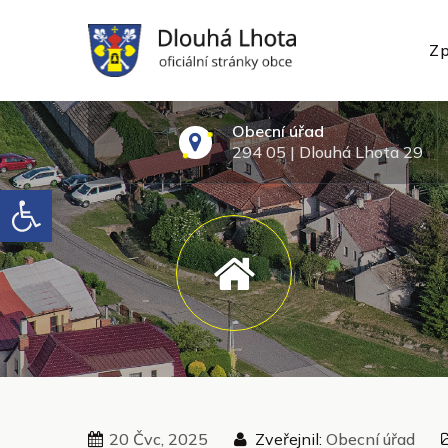
Skip
to
Zp
content
oficiální webové stránky
Obecní úřad
294 05 | Dlouhá Lhota 29
Open toolbar
20 Čvc, 2025
Zveřejnil:
Obecní úřad