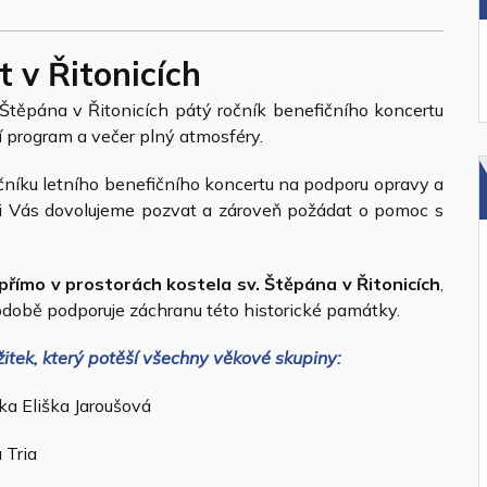
 v Řitonicích
Štěpána v Řitonicích pátý ročník benefičního koncertu
 program a večer plný atmosféry.
ročníku letního benefičního koncertu na podporu opravy a
 si Vás dovolujeme pozvat a zároveň požádat o pomoc s
přímo v prostorách kostela sv. Štěpána v Řitonicích
,
odobě podporuje záchranu této historické památky.
žitek, který potěší všechny věkové skupiny:
ka Eliška Jaroušová
 Tria