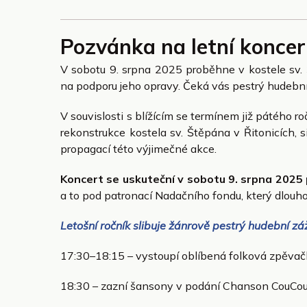
Pozvánka na letní koncert
V sobotu 9. srpna 2025 proběhne v kostele sv. 
na podporu jeho opravy. Čeká vás pestrý hudební
V souvislosti s blížícím se termínem již pátého 
rekonstrukce kostela sv. Štěpána v Řitonicích,
propagací této výjimečné akce.
Koncert se uskuteční v sobotu 9. srpna 2025 
a to pod patronací Nadačního fondu, který dlouh
Letošní ročník slibuje žánrově pestrý hudební zá
17:30–18:15 – vystoupí oblíbená folková zpěvač
18:30 – zazní šansony v podání Chanson CouCou