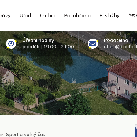
rávy
Úřad
O obci
Pro občana
E-služby
🗺️
Úřední hodiny
Podatelna
pondělí | 19:00 - 21:00
obec@dlouhalh
Sport a volný čas