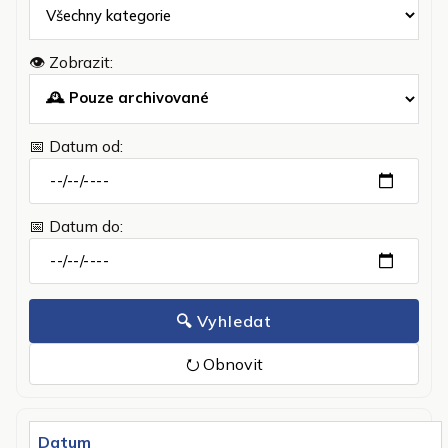
👁️ Zobrazit:
📅 Datum od:
📅 Datum do:
🔍 Vyhledat
⭮ Obnovit
Datum