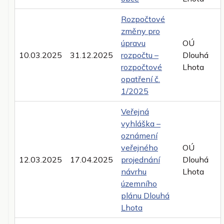
Rozpočtové
změny pro
úpravu
OÚ
10.03.2025
31.12.2025
rozpočtu –
Dlouhá
rozpočtové
Lhota
opatření č.
1/2025
Veřejná
vyhláška –
oznámení
veřejného
OÚ
12.03.2025
17.04.2025
projednání
Dlouhá
návrhu
Lhota
územního
plánu Dlouhá
Lhota