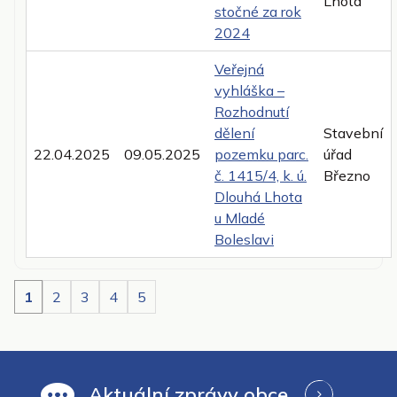
Lhota
stočné za rok
2024
Veřejná
vyhláška –
Rozhodnutí
dělení
Stavební
22.04.2025
09.05.2025
pozemku parc.
úřad
č. 1415/4, k. ú.
Březno
Dlouhá Lhota
u Mladé
Boleslavi
1
2
3
4
5
Aktuální zprávy obce