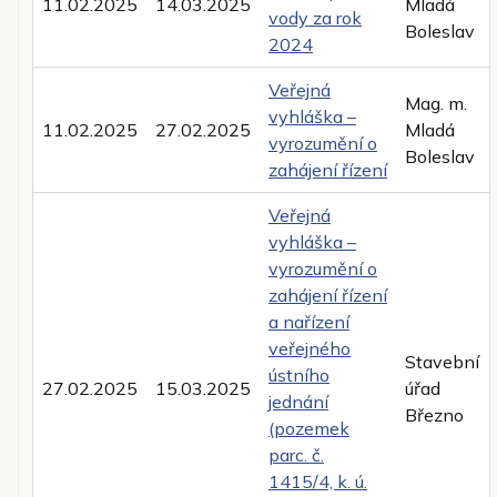
11.02.2025
14.03.2025
Mladá
vody za rok
Boleslav
2024
Veřejná
Mag. m.
vyhláška –
11.02.2025
27.02.2025
Mladá
vyrozumění o
Boleslav
zahájení řízení
Veřejná
vyhláška –
vyrozumění o
zahájení řízení
a nařízení
veřejného
Stavební
ústního
27.02.2025
15.03.2025
úřad
jednání
Březno
(pozemek
parc. č.
1415/4, k. ú.