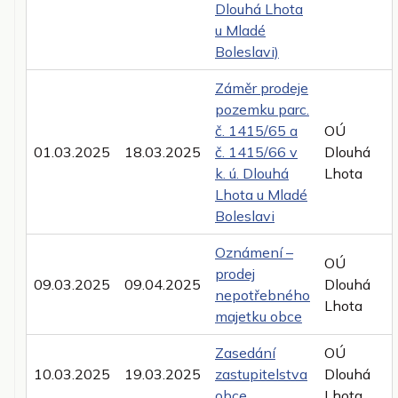
Dlouhá Lhota
u Mladé
Boleslavi)
Záměr prodeje
pozemku parc.
č. 1415/65 a
OÚ
01.03.2025
18.03.2025
č. 1415/66 v
Dlouhá
k. ú. Dlouhá
Lhota
Lhota u Mladé
Boleslavi
Oznámení –
OÚ
prodej
09.03.2025
09.04.2025
Dlouhá
nepotřebného
Lhota
majetku obce
Zasedání
OÚ
10.03.2025
19.03.2025
zastupitelstva
Dlouhá
obce
Lhota