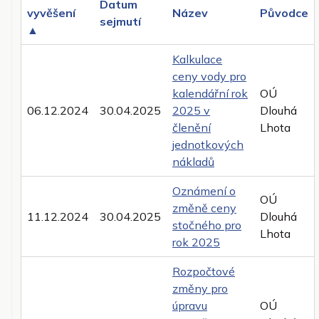
Datum
vyvěšení
Název
Původce
sejmutí
▲
Kalkulace
ceny vody pro
kalendářní rok
OÚ
06.12.2024
30.04.2025
2025 v
Dlouhá
členění
Lhota
jednotkových
nákladů
Oznámení o
OÚ
změně ceny
11.12.2024
30.04.2025
Dlouhá
stočného pro
Lhota
rok 2025
Rozpočtové
změny pro
úpravu
OÚ