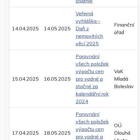
studna)
Veřejná
vyhláška –
Finanční
14.04.2025
14.05.2025
Daň z
úřad
nemovitých
věcí 2025
Porovnání
všech položek
výpočtu cen
VaK
15.04.2025
16.05.2025
pro vodné a
Mladá
stočné za
Boleslav
kalendářní rok
2024
Porovnání
všech položek
OÚ
výpočtu cen
17.04.2025
18.05.2025
Dlouhá
pro vodné a