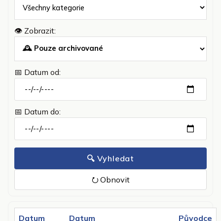
👁️ Zobrazit:
📅 Datum od:
📅 Datum do:
🔍 Vyhledat
⭮ Obnovit
Datum
Datum
Původce