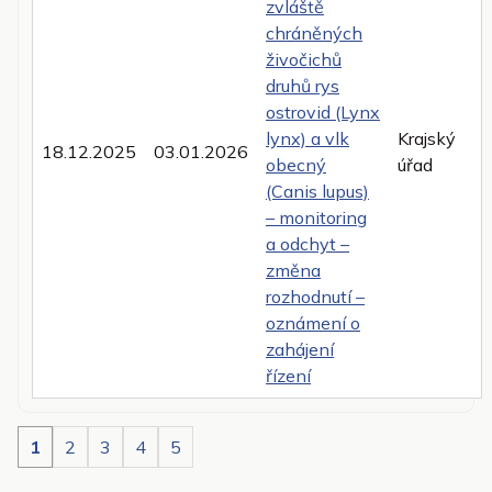
zvláště
chráněných
živočichů
druhů rys
ostrovid (Lynx
lynx) a vlk
Krajský
18.12.2025
03.01.2026
obecný
úřad
(Canis lupus)
– monitoring
a odchyt –
změna
rozhodnutí –
oznámení o
zahájení
řízení
1
2
3
4
5