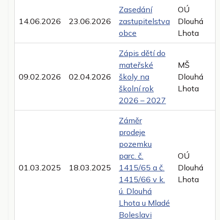
Zasedání
OÚ
14.06.2026
23.06.2026
zastupitelstva
Dlouhá
obce
Lhota
Zápis dětí do
mateřské
MŠ
09.02.2026
02.04.2026
školy na
Dlouhá
školní rok
Lhota
2026 – 2027
Záměr
prodeje
pozemku
parc. č.
OÚ
01.03.2025
18.03.2025
1415/65 a č.
Dlouhá
1415/66 v k.
Lhota
ú. Dlouhá
Lhota u Mladé
Boleslavi