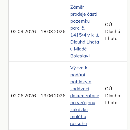
Záměr
prodeje části
pozemku
OÚ
parc. č.
02.03.2026
18.03.2026
Dlouhá
1415/4 v k. ú.
Lhota
Dlouhá Lhota
u Mladé
Boleslavi
Výzva k
podání
nabídky a
zadávací
OÚ
02.06.2026
19.06.2026
dokumentace
Dlouhá
na veřejnou
Lhota
zakázku
malého
rozsahu